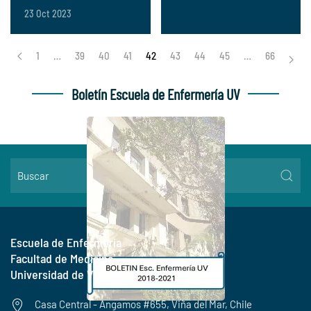
23 Oct 2023
1
…
39
40
41
42
43
44
45
…
66
Boletín Escuela de Enfermería UV
Escuela de Enfermería
Facultad de Medicina
Universidad de Valparaíso
Casa Central - Angamos #655, Viña del Mar, Chile