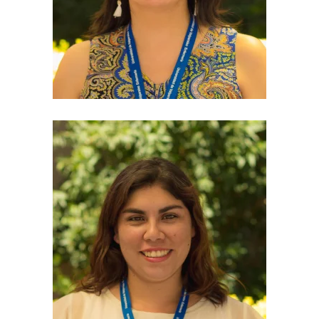
maritza.fierro@uv.cl
nathalie.mancilla@uv.cl