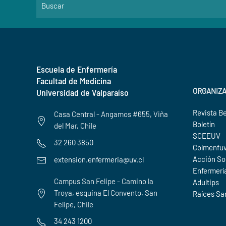
Escuela de Enfermería
Facultad de Medicina
ORGANIZ
Universidad de Valparaíso
Revista B
Casa Central - Angamos #655, Viña
Boletín
del Mar, Chile
SCEEUV
32 260 3850
Colmenfu
Acción So
extension.enfermeria@uv.cl
Enfermerí
Campus San Felipe - Camino la
Adultips
Troya, esquina El Convento, San
Raíces Sa
Felipe, Chile
34 243 1200