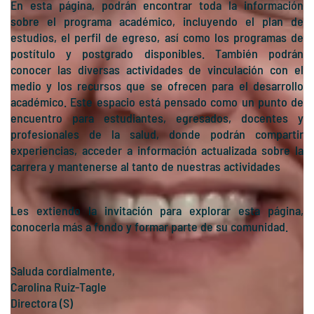
En esta página, podrán encontrar toda la información
sobre el programa académico, incluyendo el plan de
estudios, el perfil de egreso, así como los programas de
postítulo y postgrado disponibles. También podrán
conocer las diversas actividades de vinculación con el
medio y los recursos que se ofrecen para el desarrollo
académico. Este espacio está pensado como un punto de
encuentro para estudiantes, egresados, docentes y
profesionales de la salud, donde podrán compartir
experiencias, acceder a información actualizada sobre la
carrera y mantenerse al tanto de nuestras actividades
Les extiendo la invitación para explorar esta página,
conocerla más a fondo y formar parte de su comunidad.
Saluda cordialmente,
Carolina Ruiz-Tagle
Directora (S)