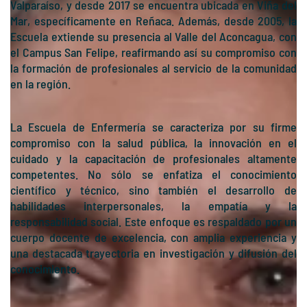
Valparaíso, y desde 2017 se encuentra ubicada en Viña del
Mar, específicamente en Reñaca. Además, desde 2005, la
Escuela extiende su presencia al Valle del Aconcagua, con
el Campus San Felipe, reafirmando así su compromiso con
la formación de profesionales al servicio de la comunidad
en la región.
La Escuela de Enfermería se caracteriza por su firme
compromiso con la salud pública, la innovación en el
cuidado y la capacitación de profesionales altamente
competentes. No sólo se enfatiza el conocimiento
científico y técnico, sino también el desarrollo de
habilidades interpersonales, la empatía y la
responsabilidad social. Este enfoque es respaldado por un
cuerpo docente de excelencia, con amplia experiencia y
una destacada trayectoria en investigación y difusión del
conocimiento.