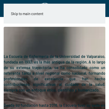
Skip to main content
Bienvenidas/os a la página oficial
de la Escuela de Enfermería de la
Universidad de Valparaíso.
La Escuela de Enfermería de la Universidad de Valparaíso,
fundada en 1933, es la más antigua de la región. A lo largo
de su extensa trayectoria, se ha consolidado como un
referente tanto a nivel regional como nacional, formando
profesionales de excelencia que han hecho
contribuciones significativas al cuidado de la salud,
siempre con un enfoque ético, científico y humanizado.
Desde su fundación hasta 2016, la Escuela tuvo su sede en