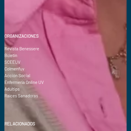
ORGANIZACIONES
Revista Benessere
Boletín
SCEEUV
Colmenfuv
Acción Social
Enfermería Online UV
Adultips
Raíces Sanadoras
RELACIONADOS