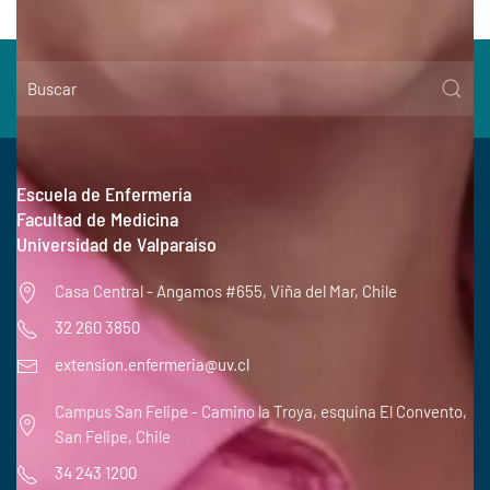
Escuela de Enfermería
Facultad de Medicina
Universidad de Valparaíso
Casa Central - Angamos #655, Viña del Mar, Chile
32 260 3850
extension.enfermeria@uv.cl
Campus San Felipe - Camino la Troya, esquina El Convento,
San Felipe, Chile
34 243 1200